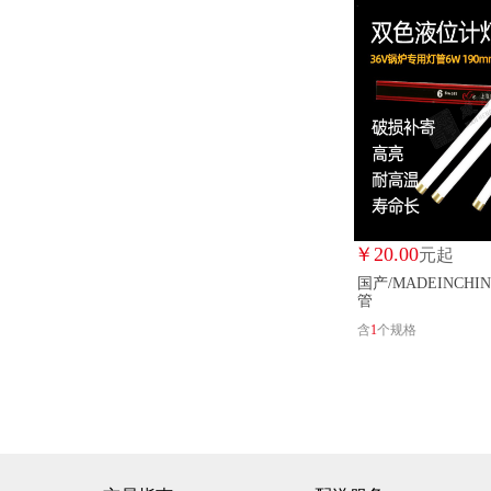
￥
20.00
元起
国产/MADEINCHI
管
含
1
个规格