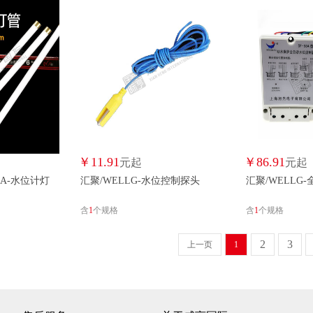
￥
11.91
￥
86.91
元起
元起
NA-水位计灯
汇聚/WELLG-水位控制探头
汇聚/WELLG
含
1
个规格
含
1
个规格
2
3
上一页
1