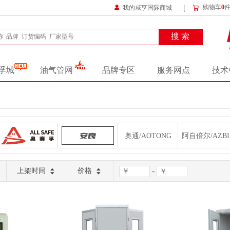
购物车
0
我的咸亨国际商城
搜 索
孚城
油气管网
品牌专区
服务网点
技术
奥赛孚/ALLSAFE
安良/ANLY
奥通/AOTONG
阿自倍尔/AZBI
博慧易链/BHYL
标王/BIAOWANG
彬晢/BINZHE
博教/BOJIAO
-
上架时间
价格
长春锅炉仪表/CCGLYB
华盛昌/CEM
长园深瑞/CHANGYUANSHENRUI
克拉克/CLAK
道恩东朋/DAWN DONGPENG
德力西/DELIXI
德玛仕/DEMAS
德启/DEQI