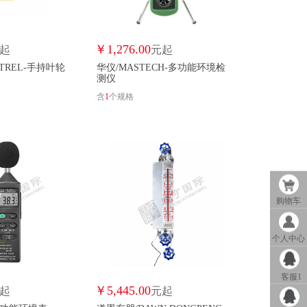
蓝深/LANSHEN
辽宁利诚/LIAONINGLICHENG
六安浩光/LUANHAOGUANG
国产/MADEINCHINA
麦诺测控/MAINUOCEKONG
￥
1,276.00
起
元起
STREL-手持叶轮
华仪/MASTECH-多功能环境检
麦克传感/MICROSENSOR
MIRION/MIRION
测仪
含
1
个规格
S
耘农/NONG-IOT
南水/NSY
R
EN
荣亿密封/RONGYIMIFENG
润源/RUANYUAN
S
塞恩电子/SIN
希玛/SMART
SOKOYO/SOKOYO
购物车
山头林村/STLC
思创/STRONG
STS/STSSENSORS
F
泰巨祥/TAIJUXIANG
德图/TESTO
个人中心
IT
NG
铁光/TIEGUANG
铁岭铁光/TLTG
客服1
￥
5,445.00
起
元起
QQ客服
维迪亚斯/VADIAS
沃森达/VOSONDA
万象环境/WANXIANG ENVIRONMENT