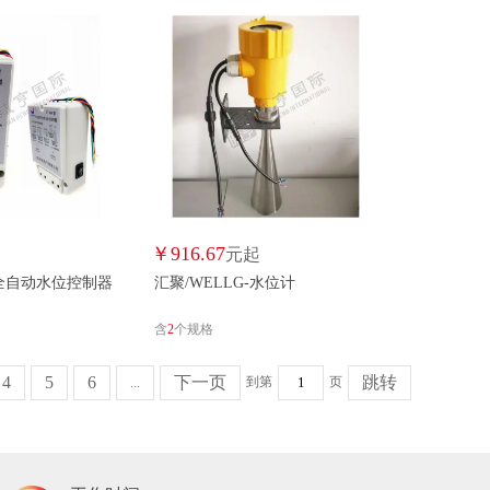
￥
916.67
元起
-全自动水位控制器
汇聚/WELLG-水位计
含
2
个规格
4
5
6
下一页
跳转
到第
页
...