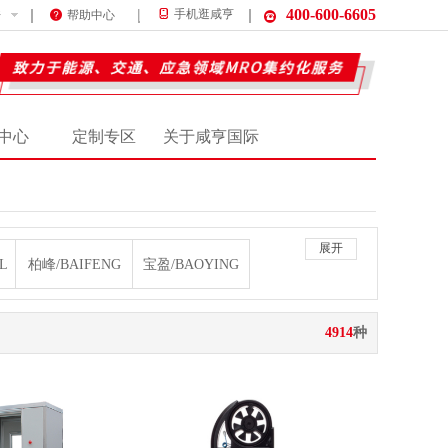
400-600-6605
件
手机逛咸亨
帮助中心
中心
定制专区
关于咸亨国际
展开
L
柏峰/BAIFENG
宝盈/BAOYING
波力/BOLI
波力通/BOLITONG
4914
种
E
昌荣科技/CRKJ
创新者/CXZ
HI
德艺/DEYI
德银/DEYIN