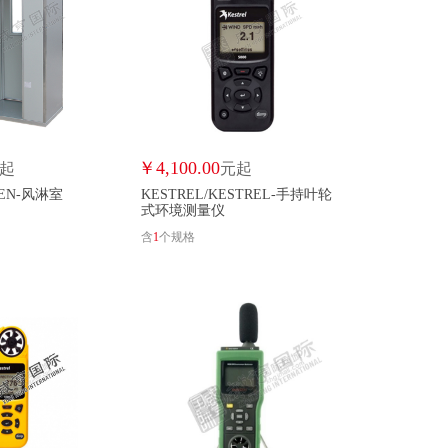
LL
EIKESHA
风途/FINDTOUR
华夏火焰蓝/FIREBLUE
ER/GOLDAMMER
广测/GUANGCE
国能日新/GUONENGRIXIN
N
HEQIGLASS/HEQIGLASS
HERTZMRO/HERTZMRO
华电/HUADIAN
华亨电信/HUAHENGTELECOM
￥
4,100.00
起
元起
EN-风淋室
KESTREL/KESTREL-手持叶轮
华智生物/HUAZHI
辉仪/HUEFLOW
式环境测量仪
含
1
个规格
华正水文/HZSW
多高/INELESS
O
京山博峰/JINSHANBOFENG
金石/JINSHI
H
聚创环保/JUCHUANGHUANBAO
巨发/JUFA
加野/KANOMAX
凯亚罗欧/KAYAROO