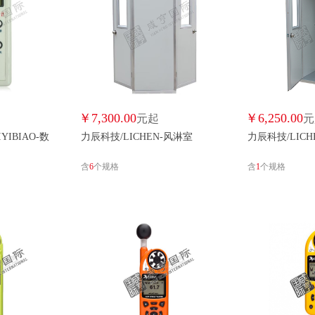
第零区/DILINGQU
竟成机械/DLJC
伊莱科/ELECA
费克沙/F
福禄克/FLUKE
福瑞德/FRD
格林凯瑞/GLKRUI
GOLDAMM
国星/GUOXING
哈希/HACH
开心玛特/HAPPYMATY
合欢/HEHUA
汇特益/HITTERY
何健弓/HJG
号角鲸/HJJ
红斯迈/HSM
￥
7,300.00
￥
6,250.00
元起
元
YIBIAO-数
力辰科技/LICHEN-风淋室
力辰科技/LICH
华建/HUAJIAN
华控兴业/HUAKONG
华美/HUAMEI
华锐/HUARUI
含
6
个规格
含
1
个规格
惠利得/HULIDE
汇聚/HVT
华威/HW
华志惠/HZH
建大仁科/JIANDARENKE
基恩思/JIENSI
璟材/JINGCAI
竞道/JINGDA
金水华禹/JINSHUIHUAYU
锦绣阳光气象/JINXIUYANGGUANGQIXIANG
金友/JINYOU
吉林隆华/JLL
钜欧/JUOU
晶昱宝/JYB
JYGJ/JYGJ
静竹/JZ