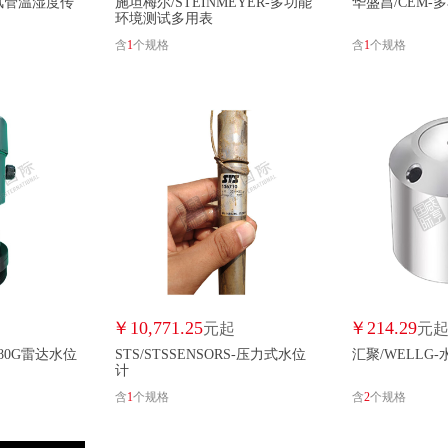
-风管温湿度传
施坦梅尔/STEINMEYER-多功能
华盛昌/CEM-
环境测试多用表
含
1
个规格
含
1
个规格
华滋仪器/WATTSINSTRUMENT
伟思/WEISER
汇聚/WELLG
武汉锅炉/WHG
新丰/XINFENG
星信达/XINGXINDA
星科创/XKC
XMSJ/XMSJ
应天量记/YINGTIANLIANGJI
咏幻/YONGHUAN
永智仪表/YONGZ
誉润/YURUN
亿源/YY
至帆/ZHIFAN
中工/ZHONGGONG
中
佐格/ZOGLAB
纵宇科技/ZYKJ
中仪云商/ZYYS
东鹏/东鹏
基康/基康
宁波水星/宁波水星
中惠/中惠
￥
10,771.25
￥
214.29
元起
元
-80G雷达水位
STS/STSSENSORS-压力式水位
汇聚/WELLG
计
含
1
个规格
含
2
个规格