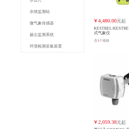
水位尺
水情监测站
￥
4,480.00
元起
微气象传感器
KESTREL/KEST
式气象仪
扬尘监测系统
含
1
个规格
环境检测采集装置
￥
2,059.38
元起