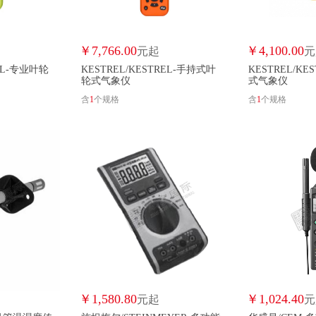
KESTREL/KESTREL
KFG/KFG
凯豪金/KHJ
科瑀/KY
龙源/LONGYUAN
隆华/LONWA
LSNUO/LSNUO
￥
7,766.00
￥
4,100.00
元起
元
REL-专业叶轮
KESTREL/KESTREL-手持式叶
KESTREL/KE
华仪/MASTECH
盟创/MENGCHUANG
水星/MERCURY
麦格/MG
轮式气象仪
式气象仪
含
1
个规格
含
1
个规格
摩稳/MOWEN
MZXT/MZXT
NAVCON/NAVCON
节点通/NODE
欧姆龙/OMRON
普信顿/PROSINTON
启电/QDSENSO
柒亦辰/QIYICH
赛安/SAIAN
山顶松/SHANGDINGSONG
西门子/SIEMEN
南方测绘/SOUTH
尚普电气/SPDQ
施坦梅尔/STEINMEYER
三德科技/SUNDY
SUNWE/SUNWE
上海仪川/SYCI
大恒/T&H
天光/TG
天合环境/THHJ
芯比特/THINKB
天王/TIANWA
￥
1,580.80
￥
1,024.40
元起
元
特洁安/TROJANUV
泰信克/TXK
优品/UPIN