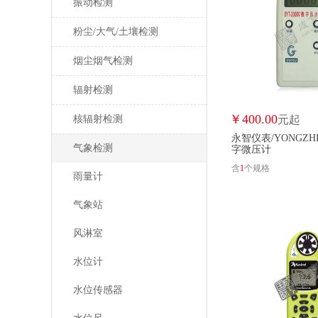
振动检测
粉尘/大气/土壤检测
烟尘烟气检测
辐射检测
￥
400.00
核辐射检测
元起
永智仪表/YONGZHI
气象检测
字微压计
含
1
个规格
雨量计
气象站
风淋室
水位计
水位传感器