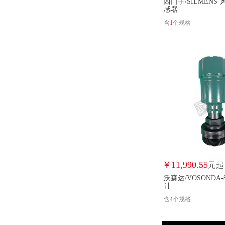
西门子/SIEMENS
感器
含
1
个规格
￥
11,990.55
元起
沃森达/VOSONDA
计
含
4
个规格