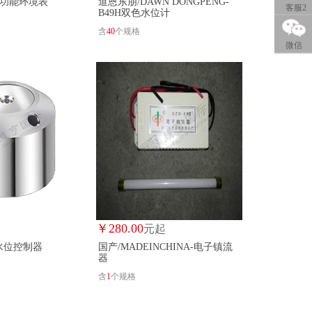
多功能环境表
道恩东朋/DAWN DONGPENG-
客服2
B49H双色水位计
1
含
40
个规格
QQ客服
L
维仪利诚/WYLC
小马物联/XIAOMAWULIAN
微信
阳光气象/YGQX
仪谷/YIGU
2
HIYIBIAO
驭舵/YUTUO
YWZR/YWZR
泰普森/ZHONGTAIPUSEN
中璟/ZJ
中科能慧/ZKNH
宏远/宏远
华源电力/华源电力
￥
280.00
起
元起
-水位控制器
国产/MADEINCHINA-电子镇流
器
含
1
个规格