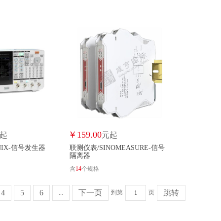
￥
159.00
起
元起
NIX-信号发生器
联测仪表/SINOMEASURE-信号
隔离器
含
14
个规格
4
5
6
下一页
跳转
到第
页
...