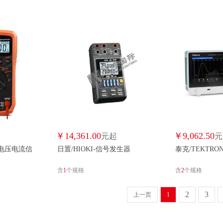
￥
14,361.00
￥
9,062.50
元起
元
-电压电流信
日置/HIOKI-信号发生器
泰克/TEKTRO
含
1
个规格
含
2
个规格
2
3
上一页
1