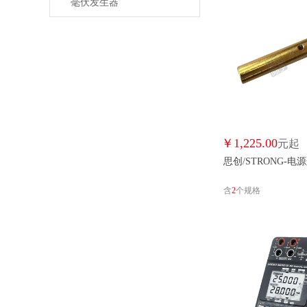
毫伏发生器
￥
1,225.00
元起
思创/STRONG-电
含
2
个规格