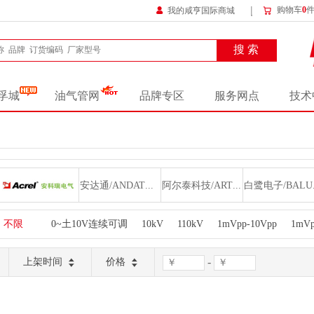
购物车
0
我的咸亨国际商城
搜 索
孚城
油气管网
品牌专区
服务网点
技术
安科瑞/ACREL
安达通/ANDATONG
阿尔泰科技/ARTTECHNOLOGY
白鹭
辰竹/CHENZHU
东部工品/DBGP
德申/DESHEN
德园/DEYUA
不限
0~土10V连续可调
10kV
110kV
1mVpp-10Vpp
1mVpp
30V
330kV
35kV
66kV
6kV
±10V
典型值+12v±5%
依和/EHOO
毅竞/ELECGENE
方大/FANGDA
-
上架时间
价格
FNIRSI/FNIRSI
福润/FURUN
高科美芯/GKMX
国科/GUOKE