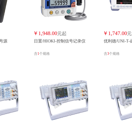
泰克/TEKTRONIX
西维拓/TESTMART
泰工华控/TGHK
THE/THE
优利德/UNI-T
优品/UPIN
紫红光电/UVURSYS
万泰/WANTAI
WAVETARGET/WAVETARGET
卫电侠/WEIDIANXIA
￥
1,948.00
￥
1,747.00
元起
元
信号源
日置/HIOKI-控制信号记录仪
优利德/UNI-
华德/WORLDHOISTS
威斯考特/WSKT
万泰电子/WTDZ
休普/XIUPU
含
1
个规格
含
3
个规格
迅鹏/XUNPENG
引蒙/YINMENG
一天/YITIAN
上海依和
中舜/ZHONGSHUN
杭州美控/杭州美控
骑川/骑川