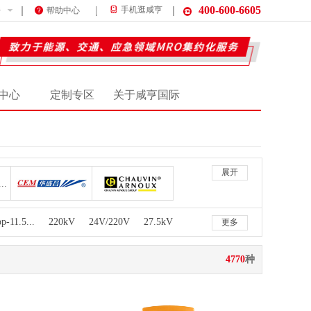
400-600-6605
件
手机逛咸亨
帮助中心
中心
定制专区
关于咸亨国际
展开
电子/BALUELEC
华盛昌/CEM
CA/CHAUVIN ARNOUX
N
东斯冠/DNOTISYL
东川/DONGCHUAN
-11.5...
220kV
24V/220V
27.5kV
更多
飞逸科技/FEIYIKEJI
菲尼克斯/FENIX
福禄克/FLUKE
4770
种
固纬/GWINSTEK
灏泓/HAOHONG