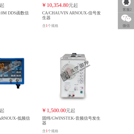
QQ客服
￥
10,354.80
起
元起
客服2
10M DDS函数信
CA/CHAUVIN ARNOUX-信号发
生器
1
QQ客服
微信
含
1
个规格
2
￥
1,500.00
起
元起
 ARNOUX-低频信
固纬/GWINSTEK-音频信号发生
器
含
1
个规格