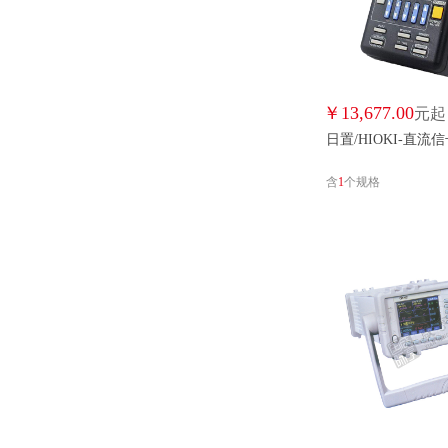
￥
13,677.00
元起
日置/HIOKI-直流
含
1
个规格