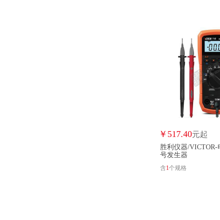
￥
517.40
元起
胜利仪器/VICTOR
号发生器
含
1
个规格