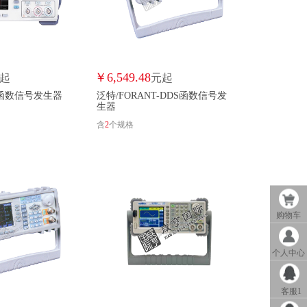
铁人炜杰/TRWJ
TWTCKYUS/TWTCKYUS
胜利仪器/VICTOR
威玛德/VMADE
VSY/VSY
魏德米勒/WEIDMULLER
汇聚/WELLG
云粒方/WINNERSFUN
￥
6,549.48
起
元起
T-函数信号发生器
泛特/FORANT-DDS函数信号发
XLHST/XLHST
新三可/XSK
生器
含
2
个规格
/YIWAGOE
振科/ZHENKE
中宝电工/ZHONGBAODIANGO
购物车
个人中心
客服1