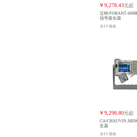
￥
9,278.43
元起
泛特/FORANT-60M
信号发生器
含
1
个规格
￥
9,298.80
元起
CA/CHAUVIN AR
生器
含
1
个规格