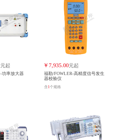
X
日置/HIOKI
霍尼韦尔/HONEYWELL
华泰/HUATAI
华为/HUAWEI
IFTA/IFTA
IKEHUITONG
康睿智/KANGRUIZHI
卡特罗尼/KATNRONI
杭州联测/LIANCE
林创/LINTRATEK
1
￥
7,935.00
元起
美控/meacon
优倍电气/NEWPWR
元起
诺斯维尔克/NORTHWICK
E-功率放大器
福勒/FOWLER-高精度信号发生
器校验仪
仁昊/RENHAO
雷尼绍/RENISHAW
含
1
个规格
N
荣信汇科/RXHK
是德/SD
西门子/SIEMENS
鼎阳/SIGLENT
联测仪表/SINOMEASURE
泰达/TAIDA
泰华仪表/TAIHUA INSTRUMENT
天地煤机/TDMJ