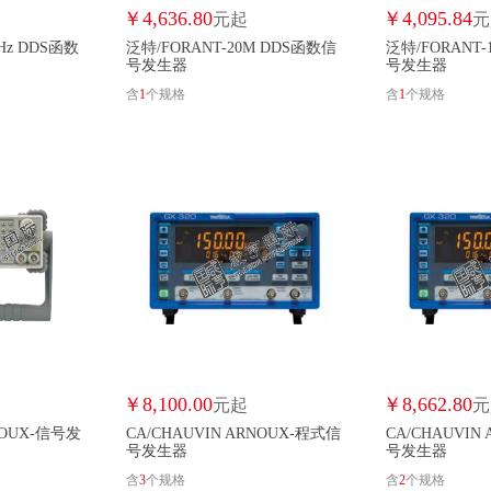
￥
4,636.80
￥
4,095.84
元起
元
Hz DDS函数
泛特/FORANT-20M DDS函数信
泛特/FORANT-
号发生器
号发生器
含
1
个规格
含
1
个规格
￥
8,100.00
￥
8,662.80
元起
元
NOUX-信号发
CA/CHAUVIN ARNOUX-程式信
CA/CHAUVIN
号发生器
号发生器
含
3
个规格
含
2
个规格