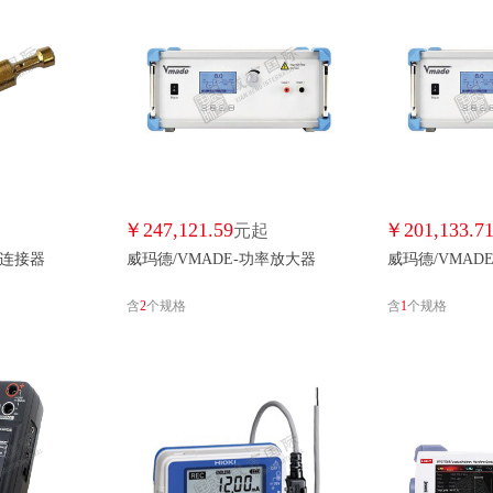
华创电气/HCDQ
恒美达/HENDAI
恒泰/HENGTAI
汇丰机械/HFJ
虹润/HR
弘圣机电/HSJD
华孚聚能/HUAFUJUNENG
建大仁科/JIANDARENKE
京导/JINGDAO
极讯/JIXUN
凯克惠通/KA
开元仪器/KCKIC
KISTLER/KISTLER
科途/KT
蓝羿/LANYI
￥
247,121.59
￥
201,133.7
LIQUIDINSTRUMENTS/LIQUIDINSTRUMENTS
元起
国产/MADEINCHINA
美创/MCH
源连接器
威玛德/VMADE-功率放大器
威玛德/VMAD
欧华远/OUHUAYUAN
PROFESS/PROFESS
强人/QIANGREN
齐皓/QIHAO
含
2
个规格
含
1
个规格
普源/RIGOL
普源精电/RIGOL
容知/RONDS
瑞联/RUILIA
SDSJ/SDSJ
速讯/SENSOR
上润仪表/SHANGRUNYIBIAO
四维中仪/SIWEIZHONGYI
思创/STRONG
神州明达/SZMID